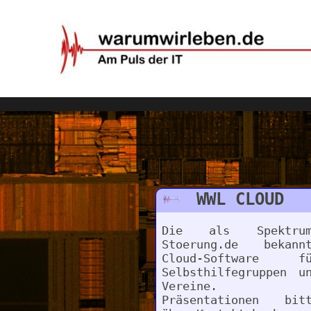
WWL CLOUD
Die als Spektrum
Stoerung.de bekann
Cloud-Software fü
Selbsthilfegruppen u
Vereine.
Präsentationen bit