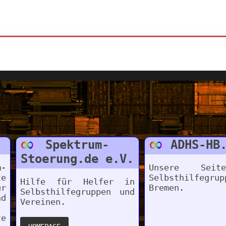
Spektrum-
ADHS-HB
Stoerung.de e.V.
-
Unsere Sei
te
Selbsthilfegru
Hilfe für Helfer in
r
Bremen.
Selbsthilfegruppen und
nd
Vereinen.
te