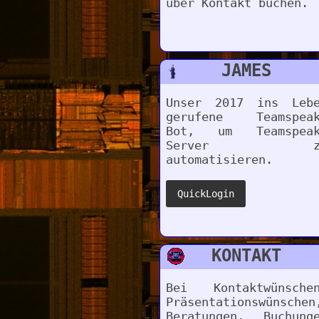
über Kontakt buchen.
JAMES
Unser 2017 ins Leb
gerufene Teamspeak
Bot, um Teamspeak
Server z
automatisieren.
KONTAKT
Bei Kontaktwünsche
Präsentationswünschen
Beratungen, Buchung