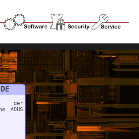
.DE
te der
ppe ADHS