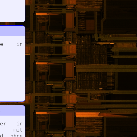
ote in
X
ger in
d mit
nd ohne