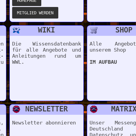
WIKI
SHOP
en
Die Wissensdatenbank
Alle Angeb
-
für alle Angebote und
unserem Shop
-
Anleitungen rund um
u
WWL.
IM AUFBAU
NEWSLETTER
MATRI
n,
Newsletter abonnieren
Unser Messen
,
Deutschlan
en
Datenschutz u