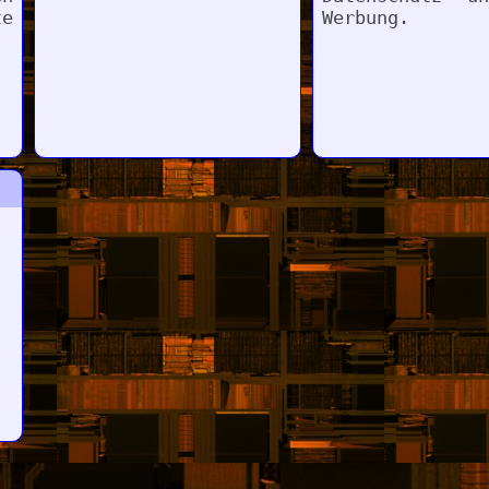
te
Werbung.